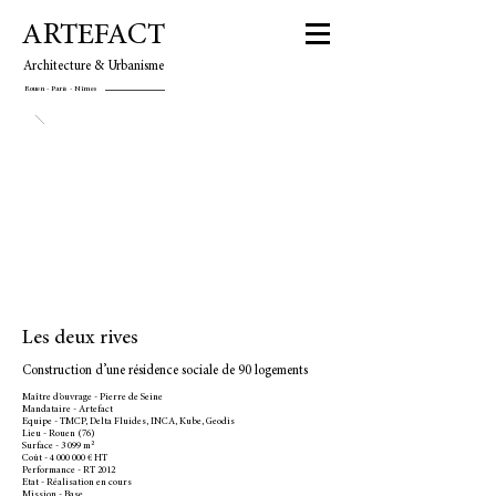
ARTEFACT
Architecture & Urbanisme
Rouen - Paris - Nîmes
Les deux rives
Construction d’une résidence sociale de 90 logements
Maître d’ouvrage - Pierre de Seine
Mandataire - Artefact
Equipe - TMCP, Delta Fluides, INCA, Kube, Geodis
Lieu - Rouen (76)
Surface - 3 099 m²
Coût - 4 000 000 € HT
Performance - RT 2012
Etat - Réalisation en cours
Mission - Base