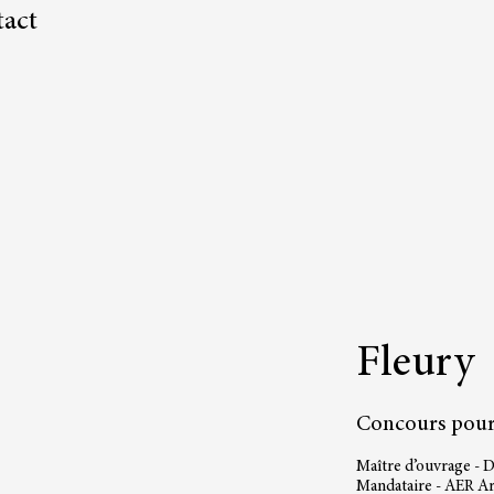
act
Fleury
C
oncours pour
Maître d’ouvrage - 
Mandataire - AER Ar