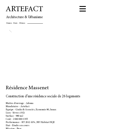
ARTEFACT
Architecture & Urbanisme
Rouen - Paris - Nîmes
Résidence Massenet
Construction d’une résidence sociale de 26 logements
Maître d’ouvrage - Adoma
Mandataire - Artefact
Equipe - Ginko & Associés, Economie 80, Innax
Lieu - Sèvres (92)
Surface - 980 m2
Coût - 2 060 000 € HT
Performance - RT 2012-10%, NF Habitat HQE
Etat - Etudes en cours
Mission - Base