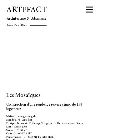
ARTEFACT
Architecture & Urbanisme
Rouen - Paris - Nîmes
Les Mosaïques
Construction d'une résidence service sénior de 138
logements
Maître d’ouvrage - Aegide
Mandataire - Artefact
Equipe - Economie 80, George V ingénierie, Kube structure, Sneta
Lieu - Rouen (76)
Surface - 9 158 m²
Coût - 11 400 000 € HT
Performance - RT 2012, NF Habitat HQE